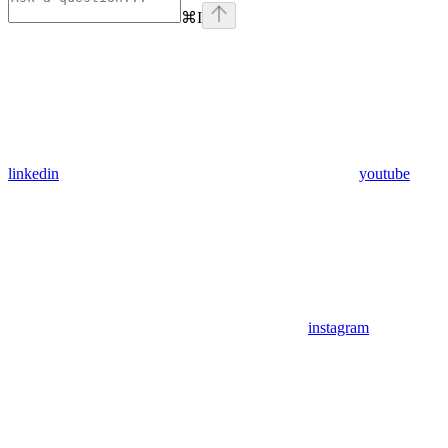
⌘
I
linkedin
youtube
instagram